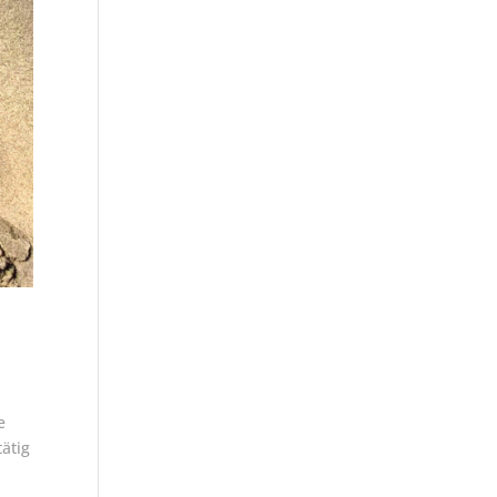
e
ätig