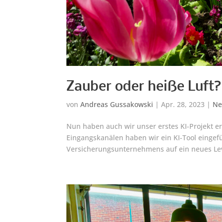
Zauber oder heiße Luft?
von
Andreas Gussakowski
|
Apr. 28, 2023
|
Ne
Nun haben auch wir unser erstes KI-Projekt e
Eingangskanälen haben wir ein KI-Tool einge
Versicherungsunternehmens auf ein neues Lev