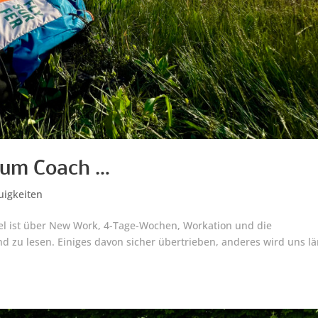
zum Coach …
uigkeiten
Viel ist über New Work, 4-Tage-Wochen, Workation und die
d zu lesen. Einiges davon sicher übertrieben, anderes wird uns l