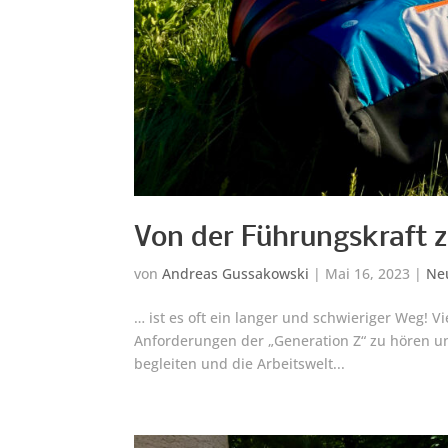
Von der Führungskraft 
von
Andreas Gussakowski
|
Mai 16, 2023
|
Ne
… ist es oft ein langer und schwieriger Weg! 
Anforderungen der „Generation Z“ zu hören un
begleiten und die Arbeitswelt...