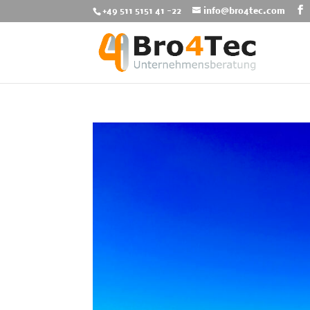
+49 511 5151 41 -22
info@bro4tec.com